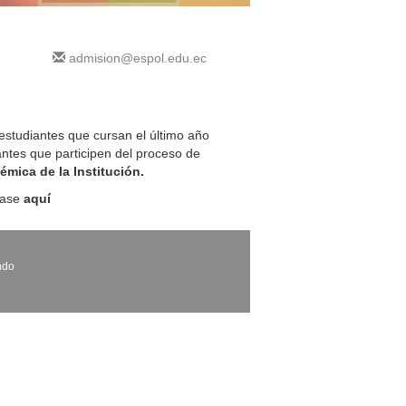
admision@espol.edu.ec
 estudiantes que cursan el último año
antes que participen del proceso de
émica de la Institución.
jase
aquí
7
ndo