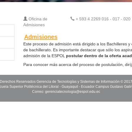
Oficina de
+ 593 4 2269 016 - 017 - 020
Admisiones
Admisiones
Este proceso de admisión está dirigido a los Bachilleres y
de bachillerato. Es importante destacar que sólo los aspir
admisión de la ESPOL
postular dentro de la oferta acad
Para conocer más acerca del proceso de postulación, dirí
Derechos Reservados Gerencia de Tecnologías y Sistemas de Información © 201
cuela Superior Politécnica del Litoral - Guayaquil - Ecuador Campus Gustavo Gali
Correo: gerenciatecnologia@espol.edu.ec